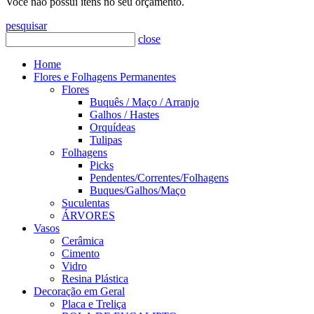
Você não possui itens no seu orçamento.
pesquisar
close
Home
Flores e Folhagens Permanentes
Flores
Buquês / Maço / Arranjo
Galhos / Hastes
Orquídeas
Tulipas
Folhagens
Picks
Pendentes/Correntes/Folhagens
Buques/Galhos/Maço
Suculentas
ÁRVORES
Vasos
Cerâmica
Cimento
Vidro
Resina Plástica
Decoração em Geral
Placa e Treliça