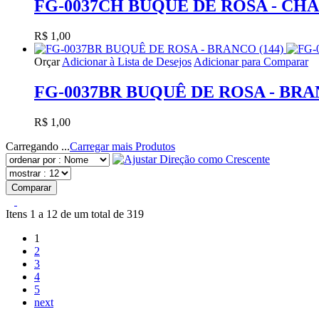
FG-0037CH BUQUÊ DE ROSA - CHA
R$ 1,00
Orçar
Adicionar à Lista de Desejos
Adicionar para Comparar
FG-0037BR BUQUÊ DE ROSA - BRAN
R$ 1,00
Carregando ...
Carregar mais Produtos
Comparar
Itens 1 a 12 de um total de 319
1
2
3
4
5
next