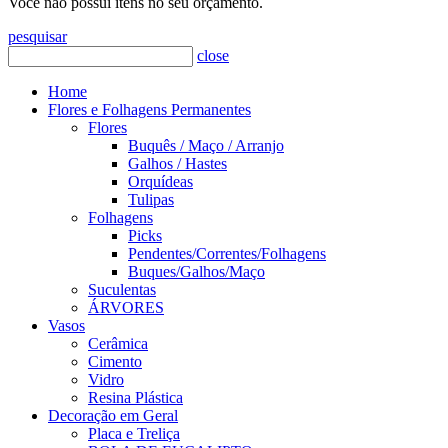
Você não possui itens no seu orçamento.
pesquisar
close
Home
Flores e Folhagens Permanentes
Flores
Buquês / Maço / Arranjo
Galhos / Hastes
Orquídeas
Tulipas
Folhagens
Picks
Pendentes/Correntes/Folhagens
Buques/Galhos/Maço
Suculentas
ÁRVORES
Vasos
Cerâmica
Cimento
Vidro
Resina Plástica
Decoração em Geral
Placa e Treliça