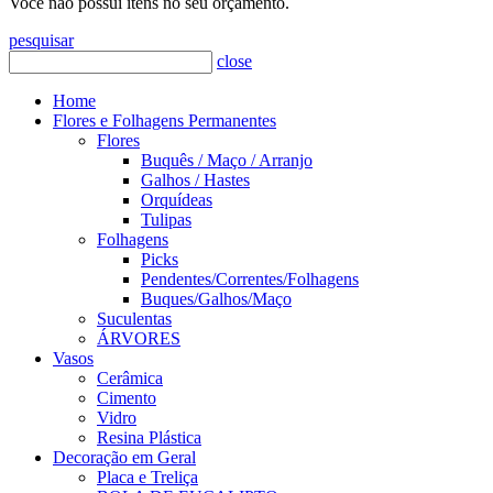
Você não possui itens no seu orçamento.
pesquisar
close
Home
Flores e Folhagens Permanentes
Flores
Buquês / Maço / Arranjo
Galhos / Hastes
Orquídeas
Tulipas
Folhagens
Picks
Pendentes/Correntes/Folhagens
Buques/Galhos/Maço
Suculentas
ÁRVORES
Vasos
Cerâmica
Cimento
Vidro
Resina Plástica
Decoração em Geral
Placa e Treliça