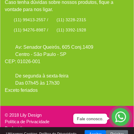
Caso tenha dúvidas sobre nossos produtos, fique a
vontade para nos ligar.
(11) 99413-2557
/
(11) 3228-2315
(11) 94276-8987
/
(11) 3392-1928
Av: Senador Queirós, 605 Conj.1409
Centro - São Paulo - SP
CEP: 01026-001
De segunda à sexta-feira
Das 07h45 às 17h30
Exceto feriados
© 2018 Lily Design
Fale conosco.
Política de Privacidade
By
Amidia