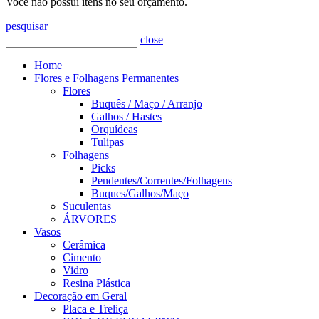
Você não possui itens no seu orçamento.
pesquisar
close
Home
Flores e Folhagens Permanentes
Flores
Buquês / Maço / Arranjo
Galhos / Hastes
Orquídeas
Tulipas
Folhagens
Picks
Pendentes/Correntes/Folhagens
Buques/Galhos/Maço
Suculentas
ÁRVORES
Vasos
Cerâmica
Cimento
Vidro
Resina Plástica
Decoração em Geral
Placa e Treliça