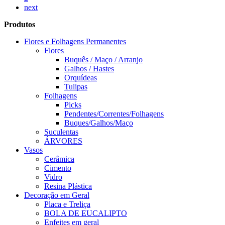
next
Produtos
Flores e Folhagens Permanentes
Flores
Buquês / Maço / Arranjo
Galhos / Hastes
Orquídeas
Tulipas
Folhagens
Picks
Pendentes/Correntes/Folhagens
Buques/Galhos/Maço
Suculentas
ÁRVORES
Vasos
Cerâmica
Cimento
Vidro
Resina Plástica
Decoração em Geral
Placa e Treliça
BOLA DE EUCALIPTO
Enfeites em geral