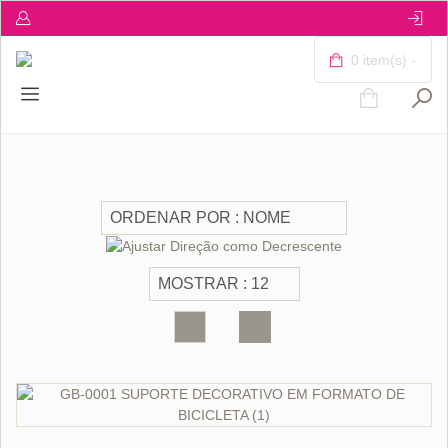
0 item(s) -
ORÇAR