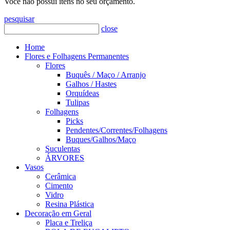
Você não possui itens no seu orçamento.
pesquisar
close
Home
Flores e Folhagens Permanentes
Flores
Buquês / Maço / Arranjo
Galhos / Hastes
Orquídeas
Tulipas
Folhagens
Picks
Pendentes/Correntes/Folhagens
Buques/Galhos/Maço
Suculentas
ÁRVORES
Vasos
Cerâmica
Cimento
Vidro
Resina Plástica
Decoração em Geral
Placa e Treliça