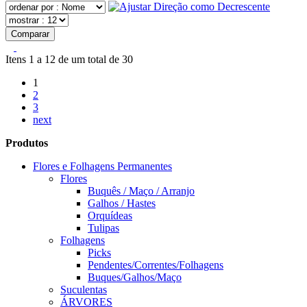
Comparar
Itens 1 a 12 de um total de 30
1
2
3
next
Produtos
Flores e Folhagens Permanentes
Flores
Buquês / Maço / Arranjo
Galhos / Hastes
Orquídeas
Tulipas
Folhagens
Picks
Pendentes/Correntes/Folhagens
Buques/Galhos/Maço
Suculentas
ÁRVORES