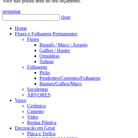
Você não possui itens no seu orçamento.
pesquisar
close
Home
Flores e Folhagens Permanentes
Flores
Buquês / Maço / Arranjo
Galhos / Hastes
Orquídeas
Tulipas
Folhagens
Picks
Pendentes/Correntes/Folhagens
Buques/Galhos/Maço
Suculentas
ÁRVORES
Vasos
Cerâmica
Cimento
Vidro
Resina Plástica
Decoração em Geral
Placa e Treliça