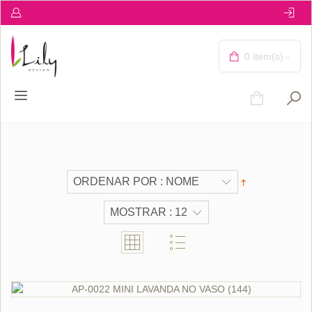
0 item(s) -
ORÇAR