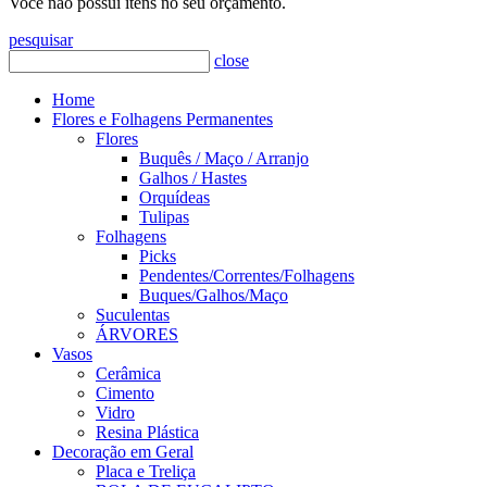
Você não possui itens no seu orçamento.
pesquisar
close
Home
Flores e Folhagens Permanentes
Flores
Buquês / Maço / Arranjo
Galhos / Hastes
Orquídeas
Tulipas
Folhagens
Picks
Pendentes/Correntes/Folhagens
Buques/Galhos/Maço
Suculentas
ÁRVORES
Vasos
Cerâmica
Cimento
Vidro
Resina Plástica
Decoração em Geral
Placa e Treliça