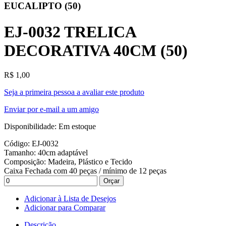
EUCALIPTO (50)
EJ-0032 TRELICA
DECORATIVA 40CM (50)
R$ 1,00
Seja a primeira pessoa a avaliar este produto
Enviar por e-mail a um amigo
Disponibilidade:
Em estoque
Código: EJ-0032
Tamanho: 40cm adaptável
Composição: Madeira, Plástico e Tecido
Caixa Fechada com 40 peças / mínimo de 12 peças
Orçar
Adicionar à Lista de Desejos
Adicionar para Comparar
Descrição