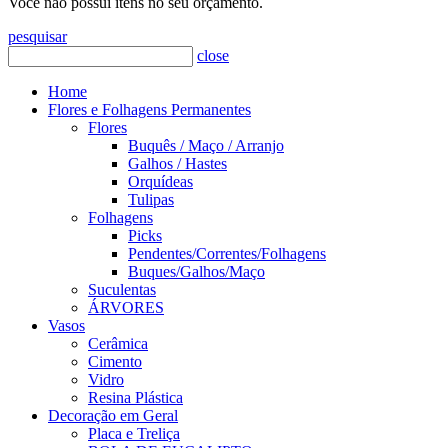
Você não possui itens no seu orçamento.
pesquisar
close
Home
Flores e Folhagens Permanentes
Flores
Buquês / Maço / Arranjo
Galhos / Hastes
Orquídeas
Tulipas
Folhagens
Picks
Pendentes/Correntes/Folhagens
Buques/Galhos/Maço
Suculentas
ÁRVORES
Vasos
Cerâmica
Cimento
Vidro
Resina Plástica
Decoração em Geral
Placa e Treliça