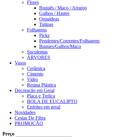
Flores
Buquês / Maço / Arranjo
Galhos / Hastes
Orquídeas
Tulipas
Folhagens
Picks
Pendentes/Correntes/Folhagens
Buques/Galhos/Maço
Suculentas
ÁRVORES
Vasos
Cerâmica
Cimento
Vidro
Resina Plástica
Decoração em Geral
Placa e Treliça
BOLA DE EUCALIPTO
Enfeites em geral
Novidades
Cestas De Fibra
PROMOÇÃO
Preço