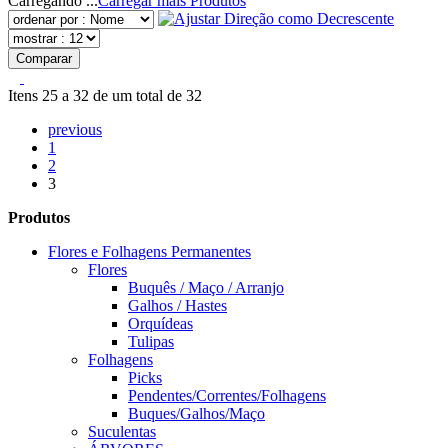
Carregando ...
Carregar mais Produtos
Comparar
Itens 25 a 32 de um total de 32
previous
1
2
3
Produtos
Flores e Folhagens Permanentes
Flores
Buquês / Maço / Arranjo
Galhos / Hastes
Orquídeas
Tulipas
Folhagens
Picks
Pendentes/Correntes/Folhagens
Buques/Galhos/Maço
Suculentas