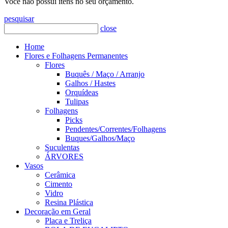
Você não possui itens no seu orçamento.
pesquisar
close
Home
Flores e Folhagens Permanentes
Flores
Buquês / Maço / Arranjo
Galhos / Hastes
Orquídeas
Tulipas
Folhagens
Picks
Pendentes/Correntes/Folhagens
Buques/Galhos/Maço
Suculentas
ÁRVORES
Vasos
Cerâmica
Cimento
Vidro
Resina Plástica
Decoração em Geral
Placa e Treliça