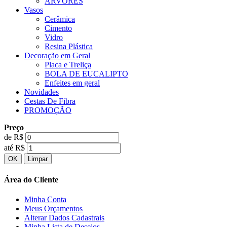
ÁRVORES
Vasos
Cerâmica
Cimento
Vidro
Resina Plástica
Decoração em Geral
Placa e Treliça
BOLA DE EUCALIPTO
Enfeites em geral
Novidades
Cestas De Fibra
PROMOÇÃO
Preço
de R$
até R$
Área do Cliente
Minha Conta
Meus Orçamentos
Alterar Dados Cadastrais
Minha Lista de Desejos