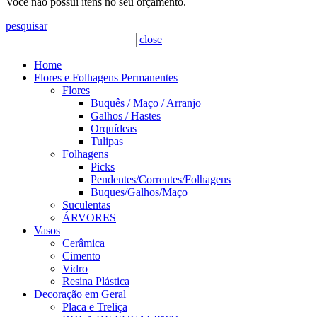
Você não possui itens no seu orçamento.
pesquisar
close
Home
Flores e Folhagens Permanentes
Flores
Buquês / Maço / Arranjo
Galhos / Hastes
Orquídeas
Tulipas
Folhagens
Picks
Pendentes/Correntes/Folhagens
Buques/Galhos/Maço
Suculentas
ÁRVORES
Vasos
Cerâmica
Cimento
Vidro
Resina Plástica
Decoração em Geral
Placa e Treliça