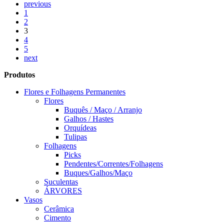
previous
1
2
3
4
5
next
Produtos
Flores e Folhagens Permanentes
Flores
Buquês / Maço / Arranjo
Galhos / Hastes
Orquídeas
Tulipas
Folhagens
Picks
Pendentes/Correntes/Folhagens
Buques/Galhos/Maço
Suculentas
ÁRVORES
Vasos
Cerâmica
Cimento