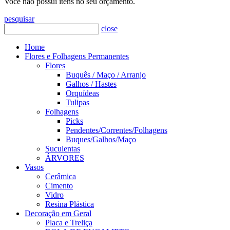
Você não possui itens no seu orçamento.
pesquisar
close
Home
Flores e Folhagens Permanentes
Flores
Buquês / Maço / Arranjo
Galhos / Hastes
Orquídeas
Tulipas
Folhagens
Picks
Pendentes/Correntes/Folhagens
Buques/Galhos/Maço
Suculentas
ÁRVORES
Vasos
Cerâmica
Cimento
Vidro
Resina Plástica
Decoração em Geral
Placa e Treliça